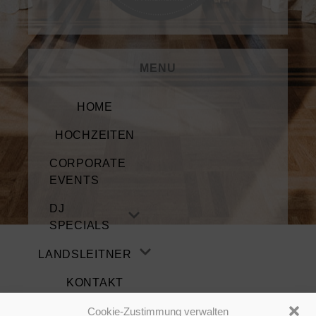
MENU
HOME
HOCHZEITEN
CORPORATE
EVENTS
DJ
SPECIALS
LANDSLEITNER
KONTAKT
Cookie-Zustimmung verwalten