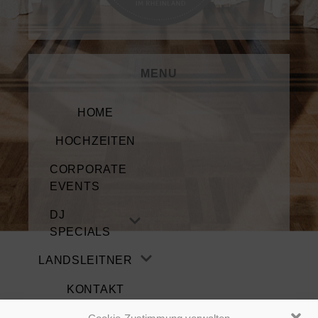
MENU
HOME
HOCHZEITEN
CORPORATE
EVENTS
DJ
SPECIALS
LANDSLEITNER
KONTAKT